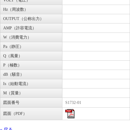
VOLT（電圧）
Hz（周波数）
OUTPUT（公称出力）
AMP（許容電流）
W（消費電力）
Pa（静圧）
Q（風量）
P（極数）
dB（騒音）
Is（始動電流）
M（質量）
図面番号
S1732-01
図面（PDF）
« 戻る