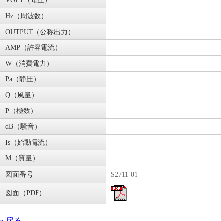
VOLT（電圧）
Hz（周波数）
OUTPUT（公称出力）
AMP（許容電流）
W（消費電力）
Pa（静圧）
Q（風量）
P（極数）
dB（騒音）
Is（始動電流）
M（質量）
図面番号
S2711-01
図面（PDF）
« 戻る